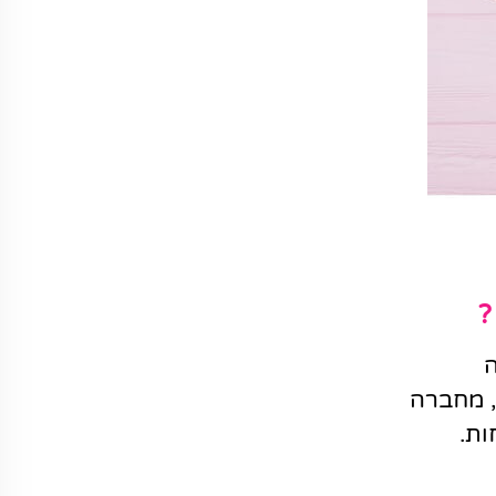
?
ה
ד, מחברה
ות.