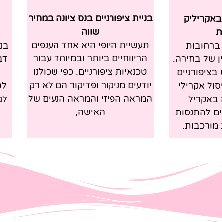
בניית ציפורניים בנס ציונה במחיר
 באקריליק
ב
שווה
ת
תעשיית היופי היא אחד הענפים
 ברחובות
בני
הריווחיים ביותר ובמיוחד עבור
ן של בחירה.
דב
טכנאיות ציפורניים. כפי שכולנו
בציפורניים
יודעים מניקור ופדיקור הם לא רק
סול אקרילי
לט
המראה הפיזי והמראה הנעים של
 באקריל
לג
האישה,
ם להתנסות
 מורכבות.