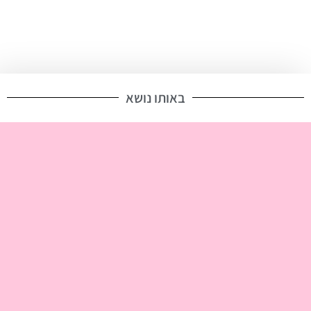
השאירו פרטים וקבלו 25 אחוז הנחה על הטיפל
הראשון!
באותו נושא